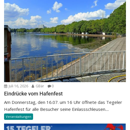
Juli 16, 2026
GBär
0
Eindrücke vom Hafenfest
Am Donnerstag, den 16.07. um 16 Uhr öffnete das Tegeler
Hafenfest für alle Besucher seine Einlassschleusen....
Veranstaltungen