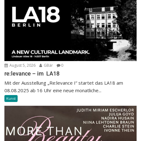
August 5, 2026
GBär
0
re:levance – im LA18
Mit der Ausstellung „Re:levance I“ startet das LA18 am
08.08.2025 ab 16 Uhr eine neue monatliche...
Kunst