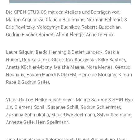
Die OPEN STUDIOS mit den Ateliers und Beiträgen von:
Marion Angulanza, Claudia Bachmann, Norman Behrendt &
Eric Pawlitzky, Volodymyr Budnikov, Roberta Busechian,
Gudrun Fischer-Bomert, Almut Flentje, Annette Frick,
Laure Gilquin, Bardo Henning & Detlef Landeck, Saskia
Hubert, Rosika Jankó-Glage, Ray Kaczynski, Silke Kästner,
Anetta Küchler-Mocny, Maisha Maene, Nora Mertes, Gertrud
Neuhaus, Essam Hamdi NORREM, Pierre de Mougins, Kirstin
Rabe & Gudrun Sailer,
Vlada Ralkov, Heike Ruschmeyer, Meline Saoirse & SHIN Hyo
Jin, Clemens Schill, Susanne Schill, Gudrun Schlemmer,
Zuzanna Schmukalla, Klaus-Uwe Seelmann, Sylvia Seelmann,
Annette Selle, Hein Spellmann,
Tina Tahir, Barbara Salome Trost, Daniel Stolzenburg, Gesa