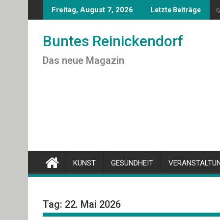
Skip
r
Freitag, August 7, 2026
Letzte Beiträge
to
content
Buntes Reinickendorf
Das neue Magazin
KUNST
GESUNDHEIT
VERANSTALTU
Tag:
22. Mai 2026