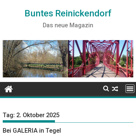
S
k
Buntes Reinickendorf
i
Das neue Magazin
p
t
o
c
o
n
t
e
n
t
Tag:
2. Oktober 2025
Bei GALERIA in Tegel