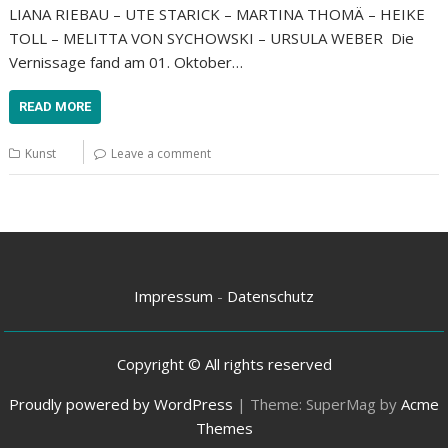
LIANA RIEBAU – UTE STARICK – MARTINA THOMÄ – HEIKE
TOLL – MELITTA VON SYCHOWSKI – URSULA WEBER Die
Vernissage fand am 01. Oktober…
READ MORE
Kunst
Leave a comment
Impressum
-
Datenschutz
Copyright © All rights reserved
Proudly powered by WordPress
|
Theme: SuperMag by
Acme
Themes